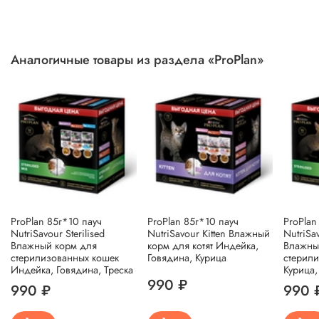
Аналогичные товары из раздела «ProPlan»
ProPlan 85г*10 пауч
ProPlan 85г*10 пауч
ProPlan
NutriSavour Sterilised
NutriSavour Kitten Влажный
NutriSav
Влажный корм для
корм для котят Индейка,
Влажны
стерилизованных кошек
Говядина, Курица
стерил
Индейка, Говядина, Треска
Курица,
990 ₽
990 ₽
990 