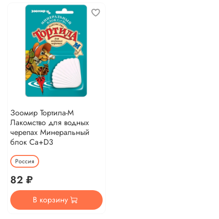
Зоомир Тортила-М
Лакомство для водных
черепах Минеральный
блок Ca+D3
Россия
82 ₽
В корзину