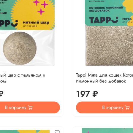
ный шар с тимьяном и
Tappi Мята для кошек Кото
ком
лимонный без добавок
₽
197 ₽
В корзину
В корзину