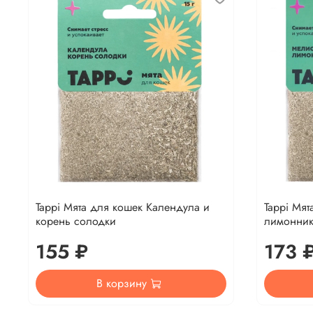
Tappi Мята для кошек Календула и
Tappi Мя
корень солодки
лимонни
155 ₽
173 
В корзину