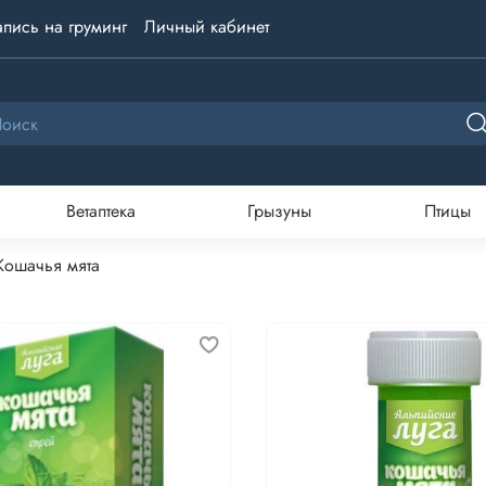
апись на груминг
Личный кабинет
Ветаптека
Грызуны
Птицы
Кошачья мята