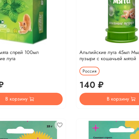
мята спрей 100мл
Альпийские луга 45мл М
ие луга
пузыри с кошачьей мятой
Россия
₽
140 ₽
В корзину
В корзину