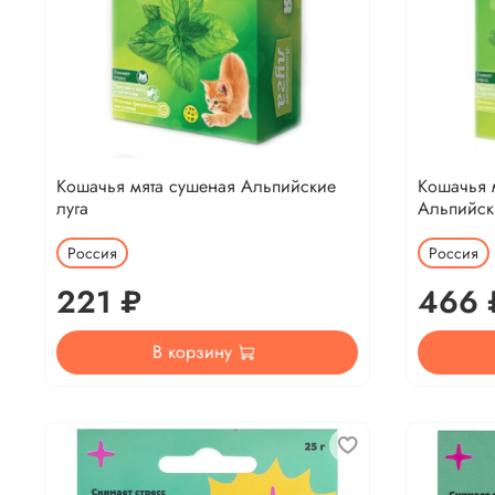
Кошачья мята сушеная Альпийские
Кошачья 
луга
Альпийск
Россия
Россия
221 ₽
466 
В корзину