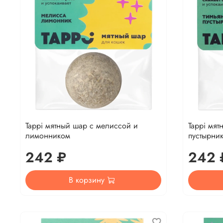
Tappi мятный шар с мелиссой и
Tappi мят
лимонником
пустырни
242 ₽
242 
В корзину