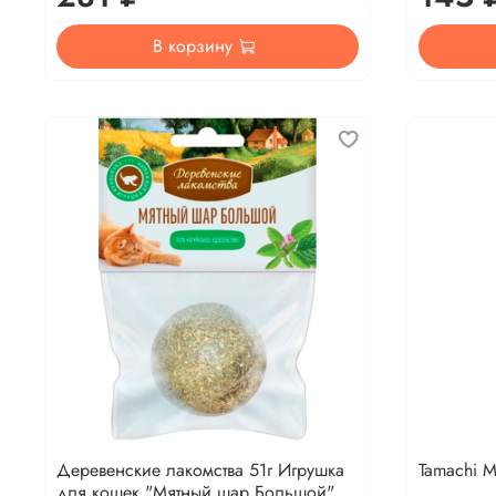
В корзину
Деревенские лакомства 51г Игрушка
Tamachi М
для кошек "Мятный шар Большой",