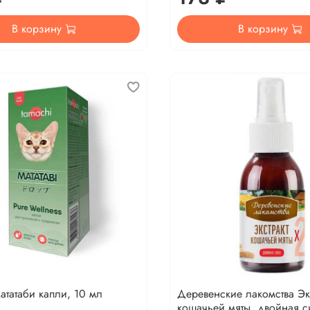
В корзину
В корзину
ататаби капли, 10 мл
Деревенские лакомства Эк
кошачьей мяты, двойная с