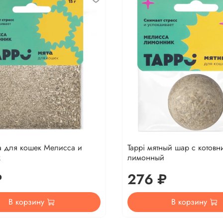
та для кошек Мелисса и
Tappi мятный шар с котовн
к
лимонный
₽
276 ₽
В корзину
В корзину