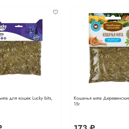
ята для кошек Lucky bits,
Кошачья мята Деревенские
15г
₽
173 ₽