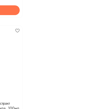
стракт
ила, 100мл