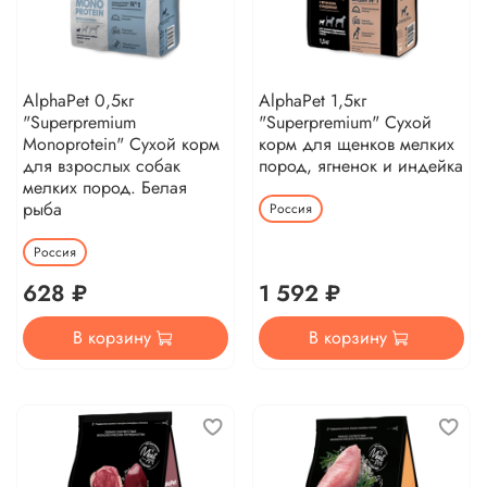
AlphaPet 0,5кг
AlphaPet 1,5кг
"Superpremium
"Superpremium" Сухой
Monoprotein" Сухой корм
корм для щенков мелких
для взрослых собак
пород, ягненок и индейка
мелких пород. Белая
рыба
Россия
Россия
628 ₽
1 592 ₽
В корзину
В корзину