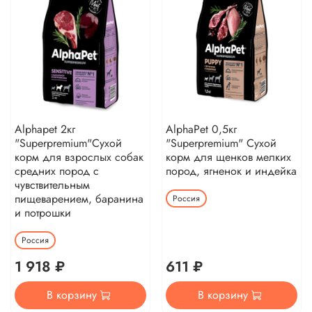
Alphapet 2кг
AlphaPet 0,5кг
"Superpremium"Сухой
"Superpremium" Сухой
корм для взрослых собак
корм для щенков мелких
средних пород с
пород, ягненок и индейка
чувствительным
пищеварением, баранина
Россия
и потрошки
Россия
1 918 ₽
611 ₽
В корзину
В корзину