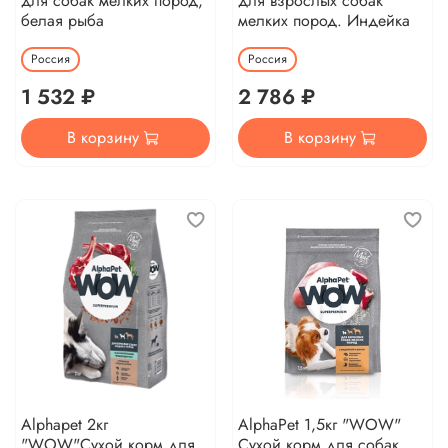
для собак мелких пород,
для взрослых собак
белая рыба
мелких пород. Индейка
Россия
Россия
1 532 ₽
2 786 ₽
В корзину
В корзину
Alphapet 2кг
AlphaPet 1,5кг "WOW"
"WOW"Сухой корм для
Сухой корм для собак