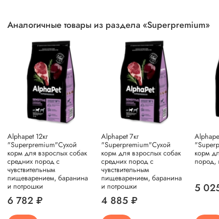
Аналогичные товары из раздела «Superpremium»
Alphapet 12кг
Alphapet 7кг
Alphape
"Superpremium"Сухой
"Superpremium"Сухой
"Super
корм для взрослых собак
корм для взрослых собак
корм д
средних пород с
средних пород с
пород, 
чувствительным
чувствительным
пищеварением, баранина
пищеварением, баранина
5 02
и потрошки
и потрошки
6 782 ₽
4 885 ₽