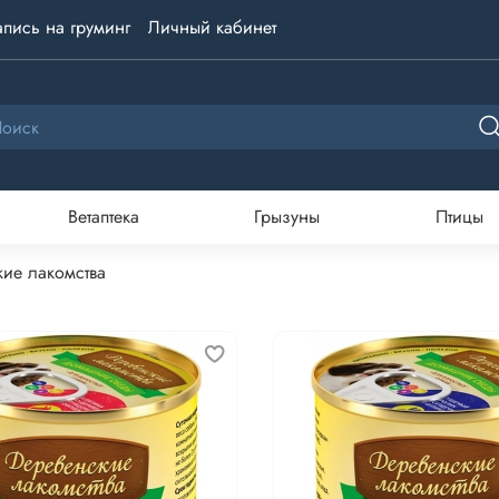
апись на груминг
Личный кабинет
Ветаптека
Грызуны
Птицы
ие лакомства