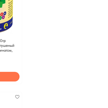
40гр
 тушеный
инатом,