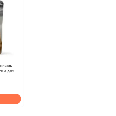
листик
тки для