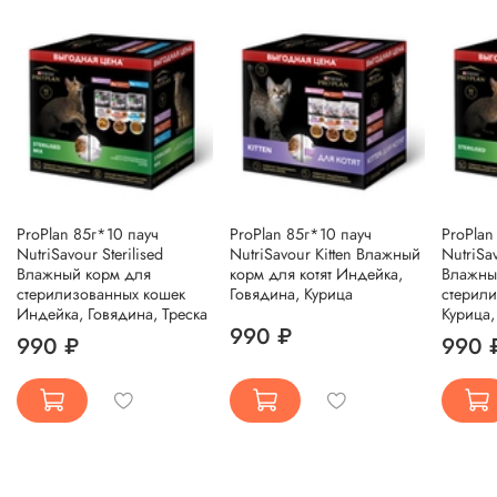
ProPlan 85г*10 пауч
ProPlan 85г*10 пауч
ProPlan
NutriSavour Sterilised
NutriSavour Kitten Влажный
NutriSav
Влажный корм для
корм для котят Индейка,
Влажны
стерилизованных кошек
Говядина, Курица
стерил
Индейка, Говядина, Треска
Курица,
990 ₽
990 ₽
990 