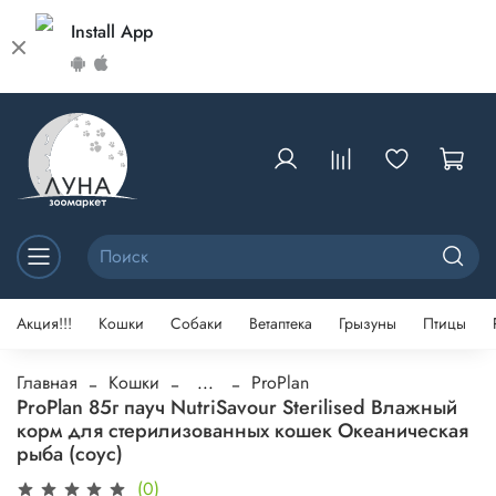
Install App
Акция!!!
Кошки
Собаки
Ветаптека
Грызуны
Птицы
Главная
Кошки
...
ProPlan
ProPlan 85г пауч NutriSavour Sterilised Влажный
корм для стерилизованных кошек Океаническая
рыба (соус)
(0)