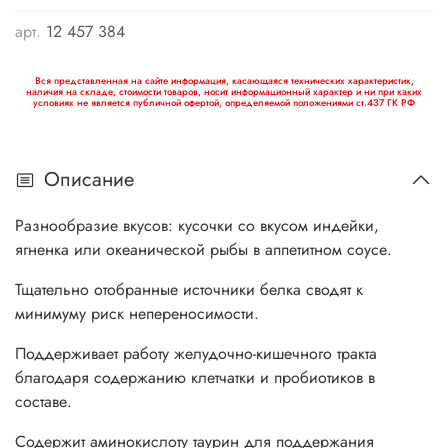
арт.
12 457 384
Вся представленная на сайте информация, касающаяся технических характеристик,
наличия на складе, стоимости товаров, носит информационный характер и ни при каких
условиях не является публичной офертой, определяемой положениями ст.437 ГК РФ
Описание
Разнообразие вкусов: кусочки со вкусом индейки,
ягненка или океанической рыбы в аппетитном соусе.
Тщательно отобранные источники белка сводят к
минимуму риск непереносимости.
Поддерживает работу желудочно-кишечного тракта
благодаря содержанию клетчатки и пробиотиков в
составе.
Содержит аминокислоту таурин для поддержания