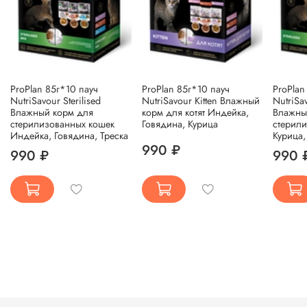
ProPlan 85г*10 пауч
ProPlan 85г*10 пауч
ProPlan
NutriSavour Sterilised
NutriSavour Kitten Влажный
NutriSav
Влажный корм для
корм для котят Индейка,
Влажны
стерилизованных кошек
Говядина, Курица
стерил
Индейка, Говядина, Треска
Курица,
990 ₽
990 ₽
990 