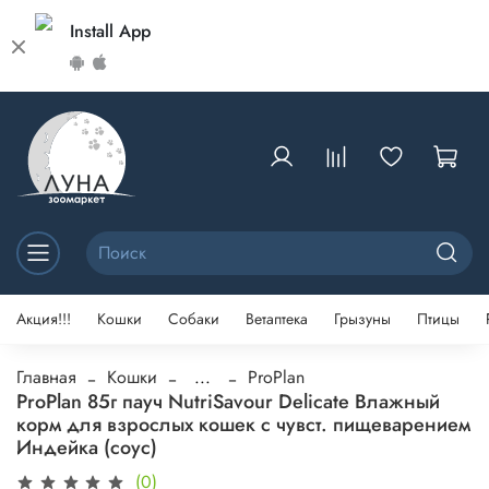
Install App
Акция!!!
Кошки
Собаки
Ветаптека
Грызуны
Птицы
Главная
Кошки
...
ProPlan
ProPlan 85г пауч NutriSavour Delicate Влажный
корм для взрослых кошек с чувст. пищеварением
Индейка (соус)
(0)