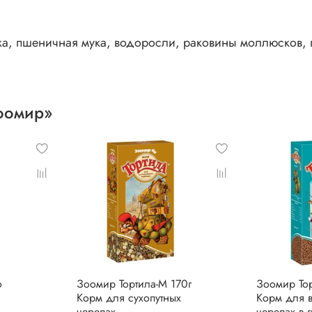
ка, пшеничная мука, водоросли, раковины моллюсков, 
оомир»
о
Зоомир Тортила-М 170г
Зоомир Тор
Корм для сухопутных
Корм для 
черепах
черепах в 