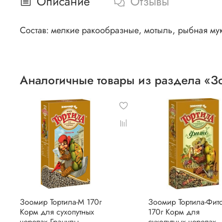
Описание
Отзывы
Состав: мелкие ракообразные, мотыль, рыбная му
Аналогичные товары из раздела «З
Зоомир Тортила-М 170г
Зоомир Тортила-Фит
Корм для сухопутных
170г Корм для
черепах Гранулы
сухопутных черепах