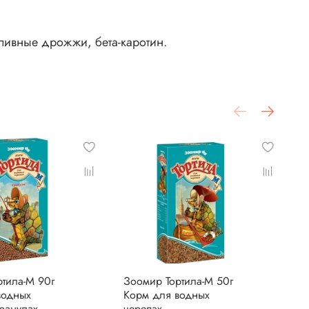
пивные дрожжи, бета-каротин.
тила-М 90г
Зоомир Тортила-М 50г
З
водных
Корм для водных
К
гранулах
черепах
д