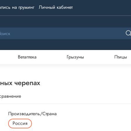
апись на груминг
Личный кабинет
Ветаптека
Грызуны
Птицы
дных черепах
 сравнение
Производитель/Страна
Россия