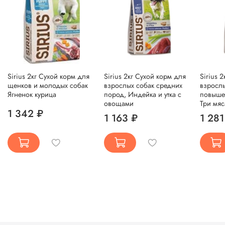
Sirius 2кг Сухой корм для
Sirius 2кг Сухой корм для
Sirius 
щенков и молодых собак
взрослых собак средних
взрослы
Ягненок курица
пород, Индейка и утка с
повыше
овощами
Три мя
1 342 ₽
1 163 ₽
1 281