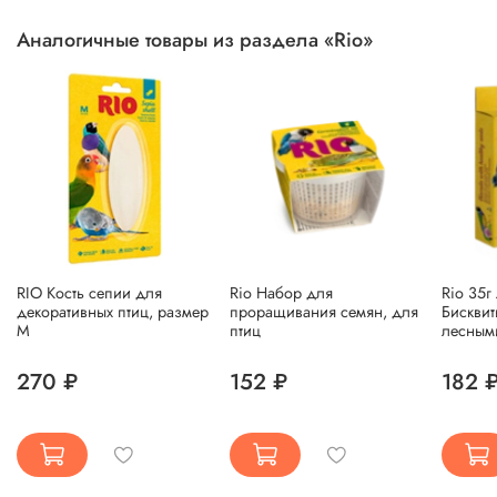
Аналогичные товары из раздела «Rio»
RIO Кость сепии для
Rio Набор для
Rio 35г
декоративных птиц, размер
проращивания семян, для
Бисквит
M
птиц
лесным
270 ₽
152 ₽
182 