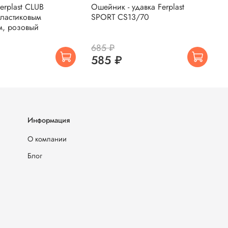
rplast CLUB
Ошейник - удавка Ferplast
О
пластиковым
SPORT CS13/70
S
м, розовый
685 ₽
6
585 ₽
Информация
О компании
Блог