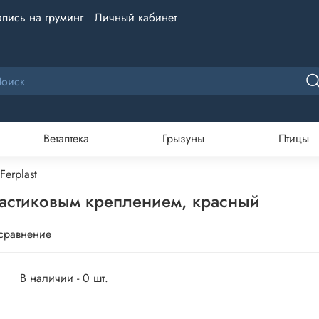
апись на груминг
Личный кабинет
Ветаптека
Грызуны
Птицы
Ferplast
ластиковым креплением, красный
 сравнение
В наличии - 0 шт.