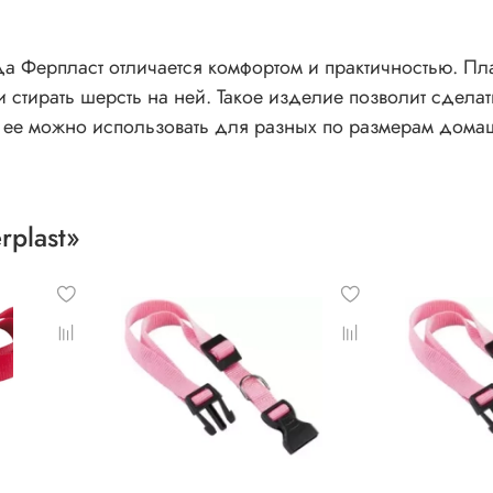
 Ферпласт отличается комфортом и практичностью. Плас
т сделать прогулки более приятными. Благодаря
 ее можно использовать для разных по размерам дома
rplast»