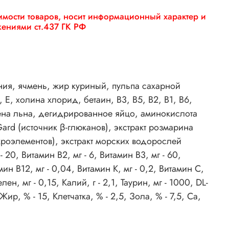
оимости товаров, носит информационный характер и
жениями ст.437 ГК РФ
ния, ячмень, жир куриный, пульпа сахарной
, холина хлорид, бетаин, В3, В5, В2, В1, В6,
мена льна, дегидрированное яйцо, аминокислота
rd (источник β-глюканов), экстракт розмарина
кроэлементов), экстракт морских водорослей
20, Витамин B2, мг - 6, Витамин В3, мг - 60,
амин В12, мг - 0,04, Витамин K, мг - 0,2, Витамин C,
лен, мг - 0,15, Калий, г - 2,1, Таурин, мг - 1000, DL-
р, % - 15, Клетчатка, % - 2,5, Зола, % - 7,5, Ca,