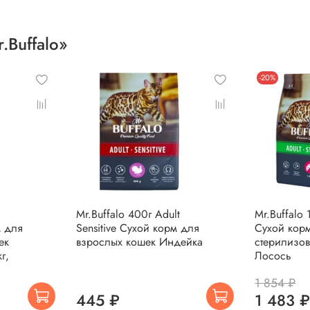
.Buffalo»
-20%
Mr.Buffalo 400г Adult
Mr.Buffalo 1
м для
Sensitive Сухой корм для
Сухой кор
ек
взрослых кошек Индейка
стерилизо
г,
Лосось
1 854 ₽
445 ₽
1 483 