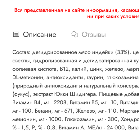
Вся представленная на сайте информация, касающа
ни при каких услови
Описание
Отзывы
Состав: дегидрированное мясо индейки (33%), це
свеклы, гидролизованная и дегидратированная кур
фолиевая кислота, В12, калий, цинк, железо, ма
DL-метионин, антиоксиданты, таурин, глюкозамина
(природный антиоксидант и натуральный консерван
(фукус), экстракт Юкки Шидигера. Пищевые добавки: 
Витамин В4, мг - 2208, Витамин В5, мг - 10, Витамин 
мг - 100, Бетаин, мг - 671, Железо, мг - 110, Маргане
метионин, мг - 1000, Глюкозамин, мг - 300, Хондрои
% - 1,5, P, % - 0,8, Витамин А, МЕ/кг - 24 000, Вит