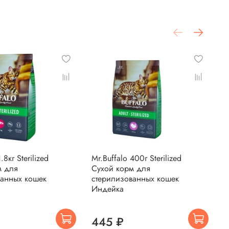
.8кг Sterilized
Mr.Buffalo 400г Sterilized
M
м для
Сухой корм для
С
ванных кошек
стерилизованных кошек
с
Индейка
И
₽
445 ₽