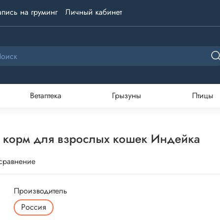
апись на груминг
Личный кабинет
Ветаптека
Грызуны
Птицы
хой корм для взрослых кошек Индейка
 сравнение
Производитель
Россия