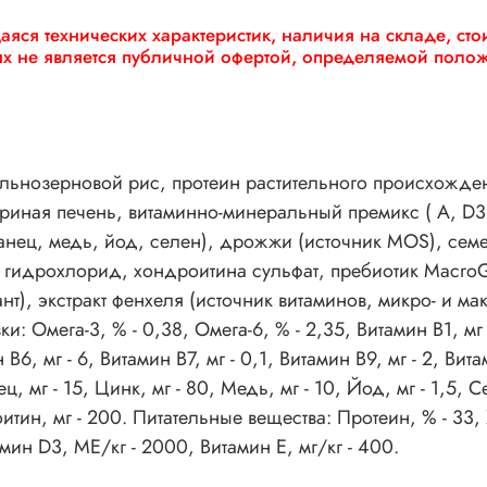
яся технических характеристик, наличия на складе, ст
ях не является публичной офертой, определяемой поло
льнозерновой рис, протеин растительного происхожде
иная печень, витаминно-минеральный премикс ( А, D3, Е
рганец, медь, йод, селен), дрожжи (источник MOS), се
 гидрохлорид, хондроитина сульфат, пребиотик MacroGa
т), экстракт фенхеля (источник витаминов, микро- и ма
Омега-3, % - 0,38, Омега-6, % - 2,35, Витамин B1, мг - 
В6, мг - 6, Витамин В7, мг - 0,1, Витамин В9, мг - 2, Вит
ц, мг - 15, Цинк, мг - 80, Медь, мг - 10, Йод, мг - 1,5, Се
тин, мг - 200. Питательные вещества: Протеин, % - 33, Жи
амин D3, МЕ/кг - 2000, Витамин E, мг/кг - 400.