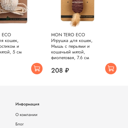
 ECO
MON TERO ECO
M
ля кошек,
Игрушка для кошек,
И
остиком и
Мышь с перьями и
М
ятой, 5 см
кошачьей мятой,
к
фиолетовая, 7.6 см
з
208 ₽
Информация
О компании
Блог