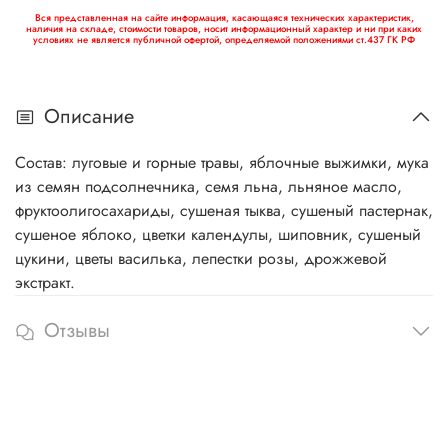
Вся представленная на сайте информация, касающаяся технических характеристик,
наличия на складе, стоимости товаров, носит информационный характер и ни при каких
условиях не является публичной офертой, определяемой положениями ст.437 ГК РФ
Описание
Состав: луговые и горные травы, яблочные выжимки, мука
из семян подсолнечника, семя льна, льняное масло,
фруктоолигосахариды, сушеная тыква, сушеный пастернак,
сушеное яблоко, цветки календулы, шиповник, сушеный
цукини, цветы василька, лепестки розы, дрожжевой
экстракт.
Отзывы