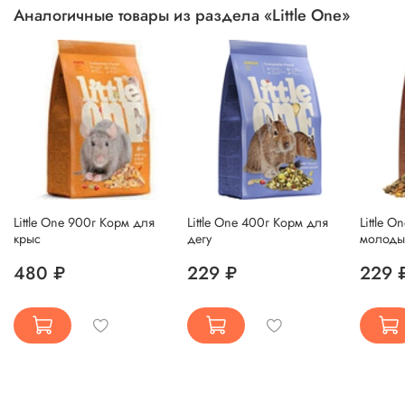
Аналогичные товары из раздела «Little One»
Little One 900г Корм для
Little One 400г Корм для
Little 
крыс
дегу
молоды
480 ₽
229 ₽
229 