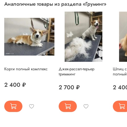
Аналогичные товары из раздела «Груминг»
Корги полный комплекс
Джек-рассел-терьер
Шпиц ср
тримминг
полный
2 400 ₽
2 700 ₽
2 40