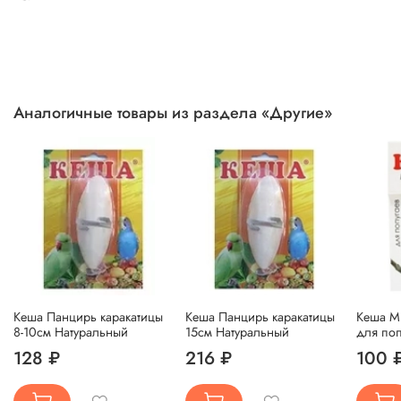
Аналогичные товары из раздела «Другие»
Кеша Панцирь каракатицы
Кеша Панцирь каракатицы
Кеша М
8-10см Натуральный
15см Натуральный
для по
128 ₽
216 ₽
100 