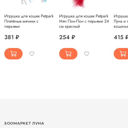
Игрушка для кошек Petpark
Игрушка для кошек Petpark
Игрушка
Плетёные мячики с
Мяч Пон-Пон с перьями 24
Луна и 
перьями
см красный
кошачь
381 ₽
254 ₽
415 
ЗООМАРКЕТ ЛУНА