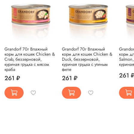
Grandorf 70г Влажный
Grandorf 70г Влажный
Grando
корм для кошек Chicken &
корм для кошек Chicken &
корм дл
Crab, беззерновой,
Duck, беззерновой,
Salmon,
куриная грудка с мясом
куриная грудка с утиным
куриная
краба
филе
261 
261 ₽
261 ₽