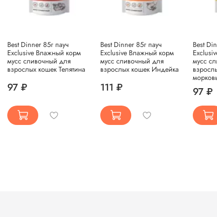
Best Dinner 85г пауч
Best Dinner 85г пауч
Best Di
Exclusive Влажный корм
Exclusive Влажный корм
Exclusi
мусс сливочный для
мусс сливочный для
мусс с
взрослых кошек Телятина
взрослых кошек Индейка
взрослы
морков
97 ₽
111 ₽
97 ₽