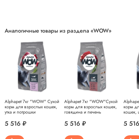
Аналогичные товары из раздела «WOW»
Alphapet 7кг "WOW" Сухой
Alphapet 7кг "WOW"Сухой
Alphap
корм для взрослых кошек,
корм для взрослых кошек,
корм д
утка и потрошки
говядина и печень
кошек,
5 516 ₽
5 516 ₽
5 516