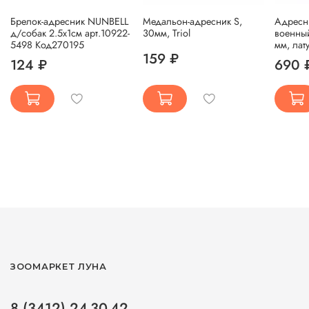
Брелок-адресник NUNBELL
Медальон-адресник S,
Адресн
д/собак 2.5х1см арт.10922-
30мм, Triol
военны
5498 Код270195
мм, лату
159 ₽
124 ₽
690 
ЗООМАРКЕТ ЛУНА
8 (3412) 24-30-42