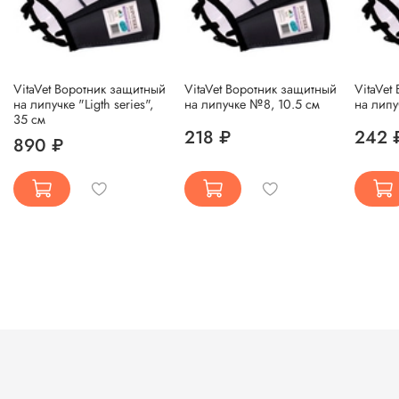
VitaVet Воротник защитный
VitaVet Воротник защитный
VitaVet
на липучке "Ligth series",
на липучке №8, 10.5 см
на липу
35 см
218 ₽
242 
890 ₽