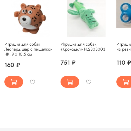
Игрушка для собак
Игрушка для собак
Игрушка
Леопард шар с пищалкой
«Крокодил» PL2303003
из рез
ЧК, 9 х 10,5 см
751 ₽
110 ₽
160 ₽