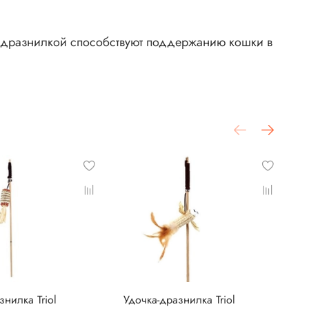
й-дразнилкой способствуют поддержанию кошки в
знилка Triol
Удочка-дразнилка Triol
У