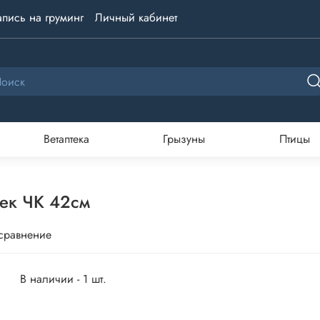
апись на груминг
Личный кабинет
Ветаптека
Грызуны
Птицы
шек ЧК 42см
 сравнение
В наличии - 1 шт.