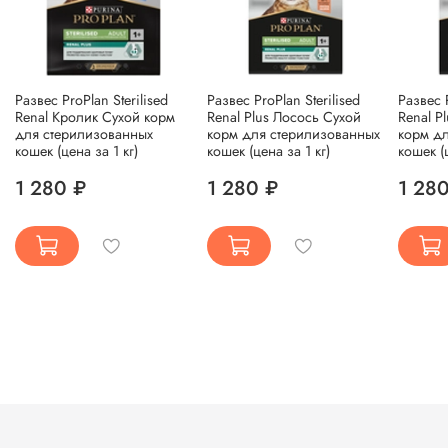
Развес ProPlan Sterilised
Развес ProPlan Sterilised
Развес P
Renal Кролик Сухой корм
Renal Plus Лосось Сухой
Renal P
для стерилизованных
корм для стерилизованных
корм д
кошек (цена за 1 кг)
кошек (цена за 1 кг)
кошек (ц
1 280 ₽
1 280 ₽
1 28