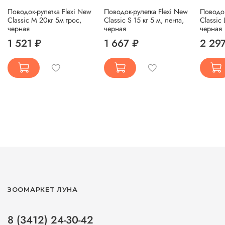
Поводок-рулетка Flexi New
Поводок-рулетка Flexi New
Поводок
Classic М 20кг 5м трос,
Classic S 15 кг 5 м, лента,
Classic
черная
черная
черная
1 521 ₽
1 667 ₽
2 29
ЗООМАРКЕТ ЛУНА
8 (3412) 24-30-42