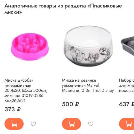
Аналогичные товары из раздела «Пластиковые
миски»
Миска д/собак
Миска на резинке
Набор 
интерактивная
утяжеленная Marvel
для жив
20.4х20.1х5см 500мл,
Мстители, 0,3л, Triol-Disney
подста
микс арт.31019-0286
Код262621
500 ₽
637 
373 ₽