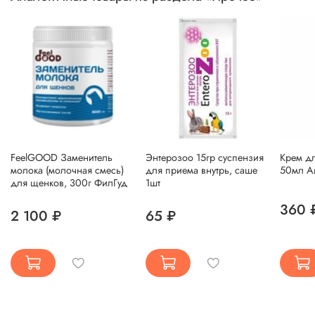
FeelGOOD Заменитель
Энтерозоо 15гр суспензия
Крем дл
молока (молочная смесь)
для приема внутрь, саше
50мл А
для щенков, 300г ФилГуд
1шт
360 
2 100 ₽
65 ₽