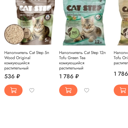
Наполнитель Cat Step 5л
Наполнитель Cat Step 12л
Наполни
Wood Original
Tofu Green Tea
Tofu Or
комкующийся
комкующийся
растите
растительный
растительный
1 786
536 ₽
1 786 ₽