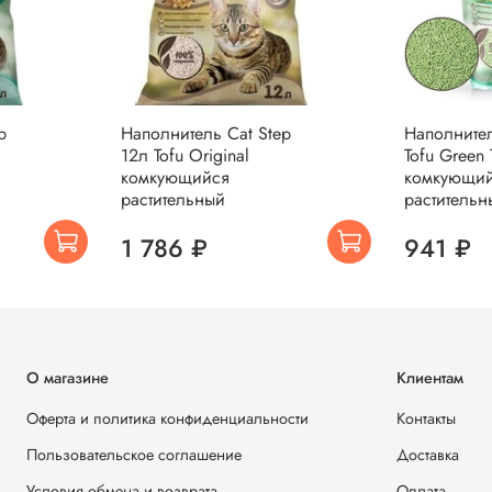
p
Наполнитель Cat Step
Наполнител
12л Tofu Original
Tofu Green 
комкующийся
комкующи
растительный
растительн
1 786 ₽
941 ₽
О магазине
Клиентам
Оферта и политика конфиденциальности
Контакты
Пользовательское соглашение
Доставка
Условия обмена и возврата
Оплата