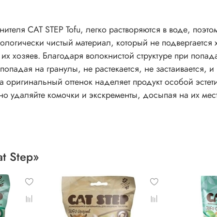
ителя CAT STEP Tofu, легко растворяются в воде, поэто
ологически чистый материал, который не подвергается х
 их хозяев. Благодаря волокнистой структуре при попа
попадая на гранулы, не растекается, не застаивается, и
а оригинальный оттенок наделяет продукт особой эстети
рно удаляйте комочки и экскременты, досыпая на их м
t Step»