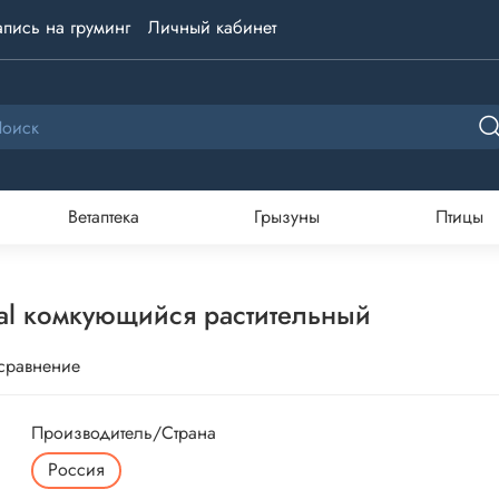
апись на груминг
Личный кабинет
Ветаптека
Грызуны
Птицы
nal комкующийся растительный
 сравнение
Производитель/Страна
Россия