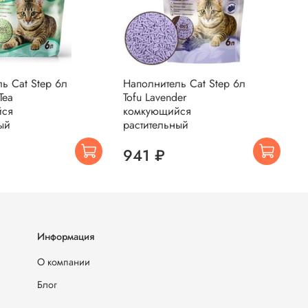
ь Cat Step 6л
Наполнитель Cat Step 6л
Н
Tea
Tofu Lavender
1
йся
комкующийся
к
ый
растительный
р
941 ₽
Информация
О компании
Блог