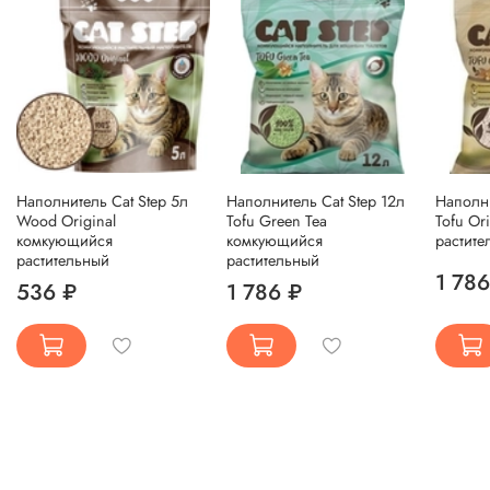
Наполнитель Cat Step 5л
Наполнитель Cat Step 12л
Наполни
Wood Original
Tofu Green Tea
Tofu Or
комкующийся
комкующийся
растите
растительный
растительный
1 786
536 ₽
1 786 ₽