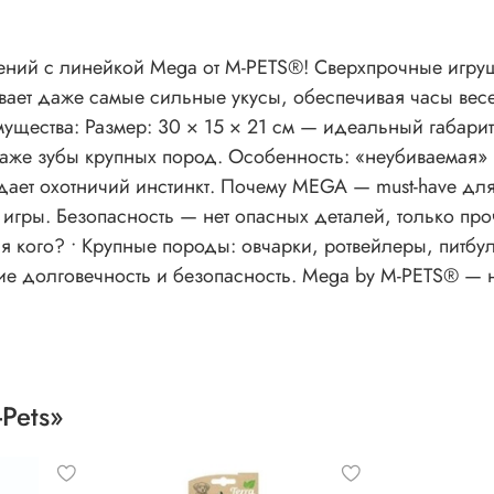
Сверхпрочные игрушки Mega созданы для бесконечных битв с
вает даже самые сильные укусы, обеспечивая часы вес
даже зубы крупных пород. Особенность: «неубиваемая»
have для питомца? Специально для агрессивных
 игры. Безопасность — нет опасных деталей, только п
ega by M-PETS® — непобедимый соперник для самых мощных
Pets»