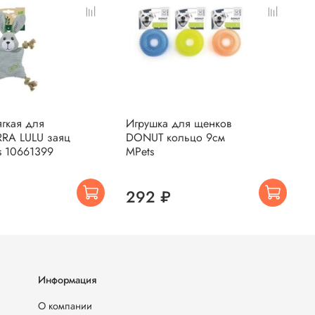
гкая для
Игрушка для щенков
И
RRA LULU заяц
DONUT кольцо 9см
с
s 10661399
MPets
292 ₽
Информация
О компании