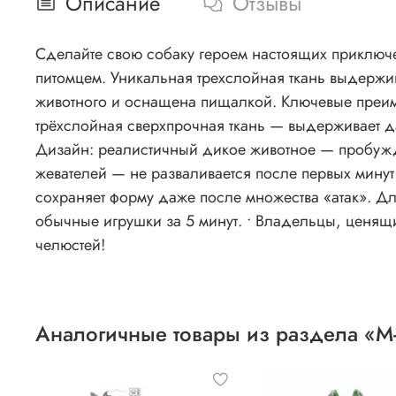
Описание
Отзывы
Сделайте свою собаку героем настоящих приключений с линейкой Mega от M-PETS®! 
питомцем. Уникальная трехслойная ткань выдержи
животного и оснащена пищалкой. Ключевые преимущества: Размер: 30 × 15 × 21 см — идеальный габарит для азартных игр и трепания. Материал:
трёхслойная сверхпрочная ткань — выдерживает 
Дизайн: реалистичный дикое животное — пробуждает охотничий инстинкт. Почему MEGA — must-
жевателей — не разваливается после первых минут
сохраняет форму даже после множества «атак». Для кого? • Крупные породы: овчарки, ротвейлеры, питбули. • Активные собаки, которые «уничтожают»
обычные игрушки за 5 минут. • Владельцы, ценящие долговечность и безопасность. M
челюстей!
Аналогичные товары из раздела «M-