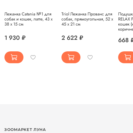
Лежанка Catania №1 для
Triol Лежанка Прованс для
Подушка
собак и кошек, латте, 43 х
собак, прямоугольная, 52 x
RELAX F
38 х 15 см
45 x 21 см
кошек (
коричн
1 930 ₽
2 622 ₽
668 
ЗООМАРКЕТ ЛУНА