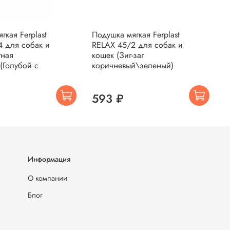
гкая Ferplast
Подушка мягкая Ferplast
П
4 для собак и
RELAX 45/2 для собак и
R
тная
кошек (Зиг-заг
к
(Голубой с
коричневый\зеленый)
з
593 ₽
Информация
О компании
Блог