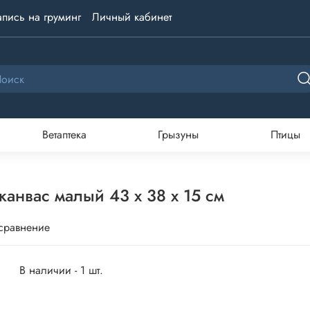
апись на груминг
Личный кабинет
Ветаптека
Грызуны
Птицы
анвас малый 43 х 38 х 15 см
 сравнение
В наличии - 1 шт.