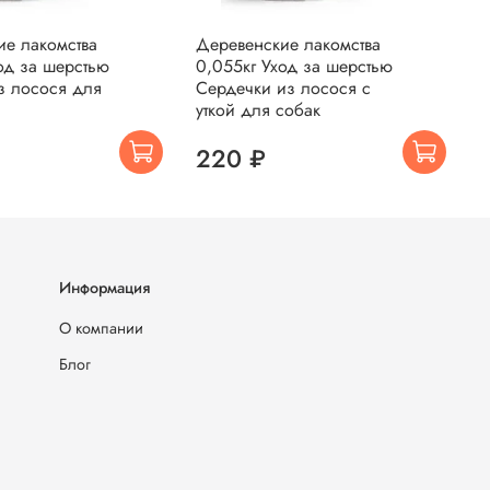
ие лакомства
Деревенские лакомства
Д
од за шерстью
0,055кг Уход за шерстью
0
з лосося для
Сердечки из лосося с
Р
уткой для собак
с
220 ₽
Информация
О компании
Блог