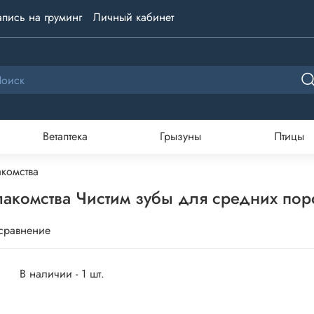
апись на груминг
Личный кабинет
Ветаптека
Грызуны
Птицы
комства
акомства Чистим зубы для средних пород
 сравнение
В наличии - 1 шт.