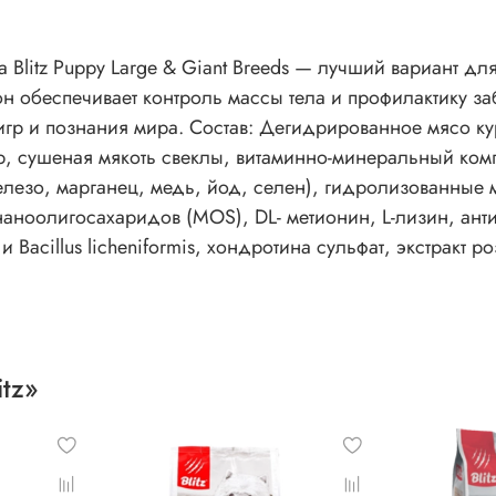
litz Puppy Large & Giant Breeds — лучший вариант для
цион обеспечивает контроль массы тела и профилактику
игр и познания мира. Состав: Дегидрированное мясо ку
 сушеная мякоть свеклы, витаминно-минеральный компл
 железо, марганец, медь, йод, селен), гидролизованные
аноолигосахаридов (MOS), DL- метионин, L-лизин, ант
 и Bacillus licheniformis, хондротина сульфат, экстракт
tz»