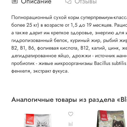
Описание
Отзывы
Полнорационный сухой корм суперпремиум-класса B
более 25 кг) в возрасте от 1,5 до 19 месяцев. Ра
а также дарит им крепкое здоровье, энергию для 
гидролизованный белок, куриный жир, рыбий жир,
B2, B1, B6, фолиевая кислота, B12, калий, цинк,
дегидратированное яйцо, дрожжи - источник манн
пробиотик - живые микроорганизмы Bacillus subtilis
фенхеля, экстракт фукуса.
Аналогичные товары из раздела «Bli