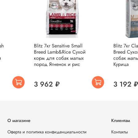
sh
Blitz 7кг Sensitive Small
Blitz 7кг Cl
Breed Lamb&Rice Сухой
Breed Сухой корм для
я
корм для собак малых
собак мал
пород Ягненок и рис
Курица
3 962 ₽
3 192 
О магазине
Клиентам
Оферта и политика конфиденциальности
Контакты