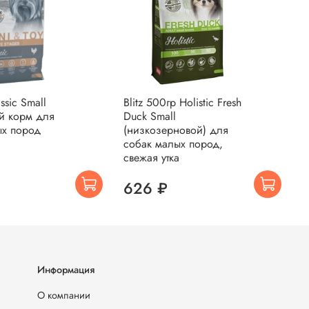
assic Small
Blitz 500гр Holistic Fresh
B
Duck Small
B
ых пород
(низкозерновой) для
к
собак малых пород,
п
свежая утка
₽
626 ₽
Информация
О компании