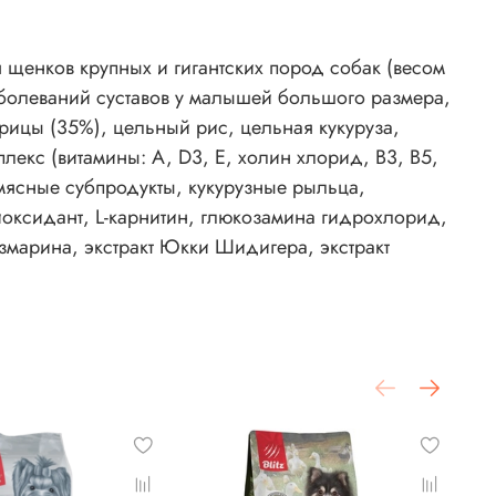
 щенков крупных и гигантских пород собак (весом
 заболеваний суставов у малышей большого размера,
рицы (35%), цельный рис, цельная кукуруза,
екс (витамины: A, D3, E, холин хлорид, B3, B5,
 мясные субпродукты, кукурузные рыльца,
иоксидант, L-карнитин, глюкозамина гидрохлорид,
 розмарина, экстракт Юкки Шидигера, экстракт