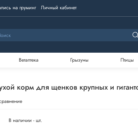
апись на груминг
Личный кабинет
Ветаптека
Грызуны
Птицы
 Сухой корм для щенков крупных и гиган
 сравнение
В наличии - шт.